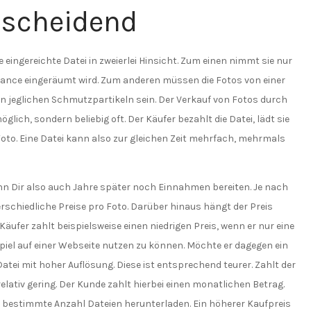
ntscheidend
 eingereichte Datei in zweierlei Hinsicht. Zum einen nimmt sie nur
hance eingeräumt wird. Zum anderen müssen die Fotos von einer
on jeglichen Schmutzpartikeln sein. Der Verkauf von Fotos durch
lich, sondern beliebig oft. Der Käufer bezahlt die Datei, lädt sie
oto. Eine Datei kann also zur gleichen Zeit mehrfach, mehrmals
ann Dir also auch Jahre später noch Einnahmen bereiten. Je nach
schiedliche Preise pro Foto. Darüber hinaus hängt der Preis
äufer zahlt beispielsweise einen niedrigen Preis, wenn er nur eine
piel auf einer Webseite nutzen zu können. Möchte er dagegen ein
atei mit hoher Auflösung. Diese ist entsprechend teurer. Zahlt der
lativ gering. Der Kunde zahlt hierbei einen monatlichen Betrag.
e bestimmte Anzahl Dateien herunterladen. Ein höherer Kaufpreis