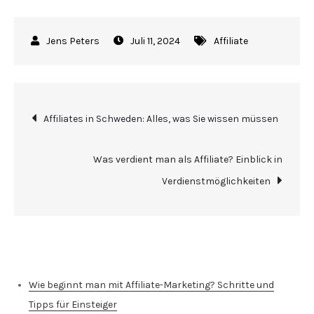
Juli 11, 2024
Affiliate
Beitragsnavigation
Affiliates in Schweden: Alles, was Sie wissen müssen
Was verdient man als Affiliate? Einblick in
Verdienstmöglichkeiten
Neueste Beiträge
Wie beginnt man mit Affiliate-Marketing? Schritte und
Tipps für Einsteiger